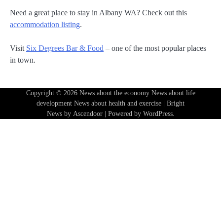
Need a great place to stay in Albany WA? Check out this
accommodation listing
.
Visit
Six Degrees Bar & Food
– one of the most popular places
in town.
Copyright © 2026
News about the economy News about life
development News about health and exercise
| Bright
News by
Ascendoor
| Powered by
WordPress
.