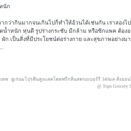
ากว่ากินมากจนเกินไปก็ทำให้อ้วนได้เช่นกัน เราลองไป
น้ำหนัก หุ่นดี รูปร่างกระชับ มีกล้าม หรือซิกแพค ต้อง
ก เป็นสิ่งที่มีประโยชน์ต่อร่างกาย และสุขภาพอย่างม
ง…
งเทพ
ฮูเร่นมโปรตีนสูงแลคโตสฟรีกลิ่นสตรอเบอร์รี 340มล สั่งออน
@ Tops Grocery S