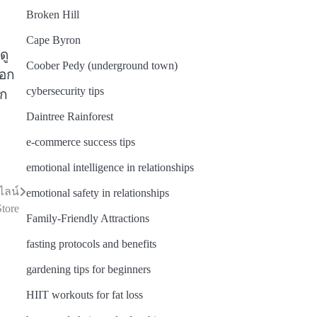
Broken Hill
Cape Byron
ดู
Coober Pedy (underground town)
ออก
cybersecurity tips
าก
Daintree Rainforest
e-commerce success tips
emotional intelligence in relationships
ไลน์
emotional safety in relationships
tore
Family-Friendly Attractions
fasting protocols and benefits
gardening tips for beginners
HIIT workouts for fat loss