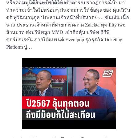
หรือคอมมูนิตีสินทรัพย์ดิจิทัลตั้งตารอปรากฏการณ์นี้? มา
ทำความเข้าใจไปพร้อมๆ กันจากการให้ข้อมูลของ คุณนิรัน
ดร์ ฟูวัฒนานุกูล ประธานเจ้าหน้าที่บริหาร G… ขันเงิน เนื้อ
นวล ประธานเจ้าหน้าที่ฝ่ายการตลาด Zalekta ทุ่ม fifty two
ล้านบาท ส่งบริษัทลูก MVD เข้าถือหุ้น บริษัท อีวีพี
คอร์ปอเรชั่น ภายใต้แบรนด์ Eventpop รุกธุรกิจ Ticketing
Platform ปู…