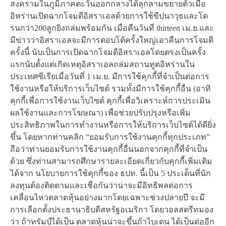
สงครามในภูมิภาคตะวันออกกลางได้ลุกลามขยายตัวเมื่อ
อิหร่านเปิดฉากโจมตีอิสราเอลด้วยการใช้ขีปนาวุธและโด
รนกว่า200ลูกยิงถล่มพร้อมกัน เมื่อคืนวันที่ thirteen เม.ย.และ
มีข่าวว่าอิสราเอลจะมีการตอบโต้ครั้งใหญ่เอาคืนการโจมตี
ครั้งนี้ นับเป็นการเปิดฉากโจมตีอิสราเอลโดยตรงเป็นครั้ง
แรกนับตั้งแต่เกิดเหตุอิสราเอลถล่มสถานทูตอิหร่านใน
ประเทศซีเรียเมื่อวันที่ 1 เม.ย. มีการใช้คุกกี้ที่จำเป็นต่อการ
ใช้งานหรือให้บริการเว็บไซต์ รวมทั้งมีการใช้คุกกี้อื่น (อาทิ
คุกกี้เพื่อการใช้งานเว็บไซต์ คุกกี้เพื่อวิเคราะห์การประเมิน
ผลใช้งานและการโฆษณา) เพื่อช่วยปรับปรุงหรือเพิ่ม
ประสิทธิภาพในการทำงานหรือการให้บริการเว็บไซต์ได้ดียิ่ง
ขึ้น โดยหากท่านคลิก “ยอมรับการใช้งานคุกกี้ทุกประเภท”
ถือว่าท่านยอมรับการใช้งานคุกกี้อื่นนอกจากคุกกี้ที่จำเป็น
ด้วย ซึ่งท่านสามารถศึกษารายละเอียดเกี่ยวกับคุกกี้เพิ่มเติม
ได้จาก นโยบายการใช้คุกกี้ของ ธปท. นี้เป็น 5 ประเด็นที่นัก
ลงทุนต้องติดตามและเชื่อกันว่าน่าจะมีอิทธิพลต่อการ
เคลื่อนไหวตลาดหุ้นอย่างมากโดยเฉพาะช่วงปลายปี จะมี
การเลือกตั้งประธานาธิบดีสหรัฐอเมริกา โดยวอลสตรีทมอง
ว่า ถ้าทรัมป์ได้เป็น ตลาดหุ้นน่าจะขึ้นถ้าไบเดน ได้เป็นต่ออีก