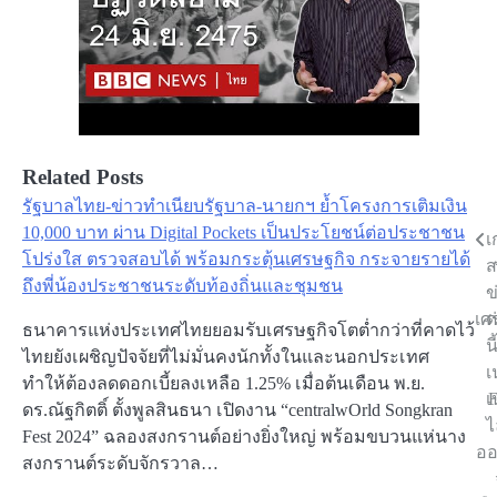
Related Posts
รัฐบาลไทย-ข่าวทำเนียบรัฐบาล-​นายกฯ ย้ำโครงการเติมเงิน
10,000 บาท ผ่าน Digital Pockets เป็นประโยชน์ต่อประชาชน
เ
Post
โปร่งใส ตรวจสอบได้ พร้อมกระตุ้นเศรษฐกิจ กระจายรายได้
ส
navigation
ถึงพี่น้องประชาชนระดับท้องถิ่นและชุมชน
ข
เศ
ด
ธนาคารแห่งประเทศไทยยอมรับเศรษฐกิจโตต่ำกว่าที่คาดไว้
น
ไทยยังเผชิญปัจจัยที่ไม่มั่นคงนักทั้งในและนอกประเทศ
เ
ทำให้ต้องลดดอกเบี้ยลงเหลือ 1.25% เมื่อต้นเดือน พ.ย.
เ
F
ดร.ณัฐกิตติ์ ตั้งพูลสินธนา เปิดงาน “centralwOrld Songkran
ไ
Fest 2024” ฉลองสงกรานต์อย่างยิ่งใหญ่ พร้อมขบวนแห่นาง
ออ
สงกรานต์ระดับจักรวาล…