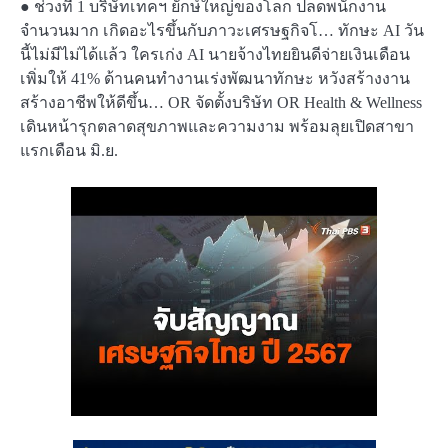
● ช่วงที่ 1 บริษัทเทคฯ ยักษ์ใหญ่ของโลก ปลดพนักงาน
จำนวนมาก เกิดอะไรขึ้นกับภาวะเศรษฐกิจโ… ทักษะ AI วัน
นี้ไม่มีไม่ได้แล้ว ใครเก่ง AI นายจ้างไทยยินดีจ่ายเงินเดือน
เพิ่มให้ 41% ด้านคนทำงานเร่งพัฒนาทักษะ หวังสร้างงาน
สร้างอาชีพให้ดีขึ้น… OR จัดตั้งบริษัท OR Health & Wellness
เดินหน้ารุกตลาดสุขภาพและความงาม พร้อมลุยเปิดสาขา
แรกเดือน มิ.ย.