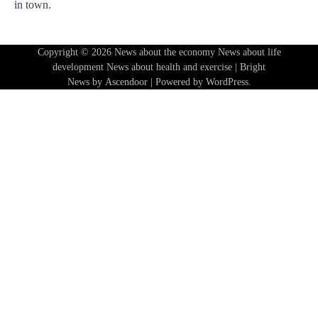
in town.
Copyright © 2026
News about the economy News about life
development News about health and exercise
| Bright
News by
Ascendoor
| Powered by
WordPress
.