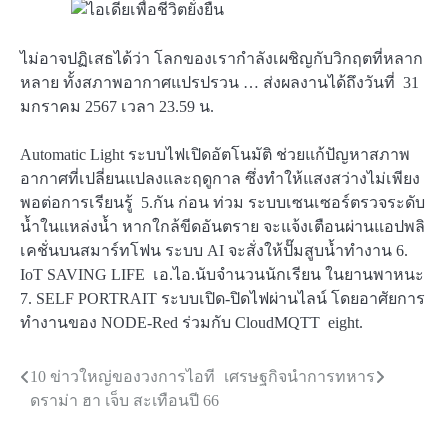
ไม่อาจปฏิเสธได้ว่า โลกของเรากำลังเผชิญกับวิกฤตที่หลาก
หลาย ทั้งสภาพอากาศแปรปรวน … ส่งผลงานได้ถึงวันที่ 31
มกราคม 2567 เวลา 23.59 น.
Automatic Light ระบบไฟเปิดอัตโนมัติ ช่วยแก้ปัญหาสภาพ
อากาศที่เปลี่ยนแปลงและฤดูกาล ซึ่งทำให้แสงสว่างไม่เพียง
พอต่อการเรียนรู้ 5.กัน ก่อน ท่วม ระบบเซนเซอร์ตรวจระดับ
น้ำในแหล่งน้ำ หากใกล้ขีดอันตราย จะแจ้งเตือนผ่านแอปพลิ
เคชั่นบนสมาร์ทโฟน ระบบ AI จะสั่งให้ปั๊มสูบน้ำทำงาน 6.
IoT SAVING LIFE เอ.ไอ.นับจำนวนนักเรียน ในยานพาหนะ
7. SELF PORTRAIT ระบบเปิด-ปิดไฟผ่านไลน์ โดยอาศัยการ
ทำงานของ NODE-Red ร่วมกับ CloudMQTT eight.
10 ข่าวใหญ่ของวงการไอที
เศรษฐกิจนำการทหาร
Post
ดราม่า ฮา เจ็บ สะเทือนปี 66
navigation