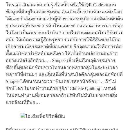
โทร.ฉุกเฉิน และความรู้เรื่องน้ำ หรือใช้ QR Code สแกน
ข้อมูลที่มีอยู่ในแต่ละชุมชน. อินเดียเลี้ยงปากท้องคนทั้งโลก
ได้และกำลังจะกลายเป็นผู้นำทางเศรษฐกิจ กลับติดอันดับต้น
ๆ ประเทศที่ประชากรหิวโหยและขาดแคลนอาหารมากที่สุด
ในโลก เป็นเพราะอะไรกัน ? ภายในตกแต่งแนวโมเดิร์นร่วม
สมัย ให้เกิดความรู้สึกหรูหรา ร่วมกับการใช้สีสันของไม้ก่อ
เกิดอารมณ์ธรรมชาติที่ผ่อนคลาย อีกจุดน่าสนใจคือการติด
ตั้งแผงโซลาร์เซลล์บนหลังคา ให้เป็นบ้านพลังงานสะอาด
อย่างแท้จริงอีกด้วย….. Shopee เล็งเห็นถึงพฤติกรรมการ
ช้อปปิ้งของนักช้อปชาวไทยหลากหลายกลุ่มในระยะเวลา
หลายปีที่ผ่านมา และสิ่งหนึ่งที่น่าสนใจคือกลุ่มของนักช้อปที่
Shopee ได้ขนานนามว่า “ซินเดอเรลล่านักช้อป”… ถ้าไม่
รักษ์โลก ไม่ขอทำงานด้วย รู้จัก ‘Climate Quitting’ เทรนด์
ใหม่คนทำงานที่ยอมลาออกถ้าบริษัทไม่มีนโยบายช่วยสิ่ง
แวดล้อมที่ดีพอ…