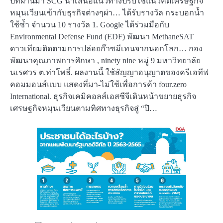
ปีที่ผ่านมา SCG นำเสนอแนวทางปรับใช้แนวคิดเศรษฐกิจ
หมุนเวียนเข้ากับธุรกิจต่างๆผ่า… ได้รับรางวัล กระบอกน้ำ
ใช้ซ้ำ จำนวน 10 รางวัล 1. Google ได้ร่วมมือกับ
Environmental Defense Fund (EDF) พัฒนา MethaneSAT
ดาวเทียมติดตามการปล่อยก๊าซมีเทนจากนอกโลก… กอง
พัฒนาคุณภาพการศึกษา , ninety nine หมู่ 9 มหาวิทยาลัย
นเรศวร ต.ท่าโพธิ์. ผลงานนี้ ใช้สัญญาอนุญาตของครีเอทีฟ
คอมมอนส์แบบ แสดงที่มา-ไม่ใช้เพื่อการค้า four.zero
International. ธุรกิจเคมิคอลส์เอสซีจีเดินหน้าขยายธุรกิจ
เศรษฐกิจหมุนเวียนตามทิศทางธุรกิจสู่ “ปิ…