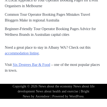
A Local Approach to Tour Operator Booking Pages for Event
Organisers in Melbourne
Common Tour Operator Booking Pages Mistakes Travel
Bloggers Make in regional Australia
Beginner-Friendly Tour Operator Booking Pages Advice for
Wellness Brands in Australian capital cities
Need a great place to stay in Albany WA? Check out this
accommodation listing
.
Visit
Six Degrees Bar & Food
– one of the most popular places
in town.
Copyright © 2026
News about the economy News about life
development News about health and exercise
| Bright
News by
Ascendoor
| Powered by
WordPress
.