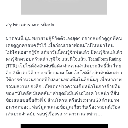
สรุปข่าวสารวงการศิลปะ
มาตอนนี้ นุ่น พยายามสู้ชีวิตตัวเองสุดๆ อยากลบคำดูถูกที่คน
เคยดูถูกครอบครัวไว้ เมื่อก่อนเวลาพ่อแม่ไปไหนมาไหน
ไม่มีคนอยากรู้จัก แต่มาวันนี้คนรู้จักพ่อแล้ว มีคนรู้จักแม่แล้ว
คนรู้จักครอบครัวแล้ว ภูมิใจ และดีใจแล้ว. TeamForm Rating
(TFR) เว็บไซต์จัดอันดับชื่อดัง คำนวนค่าสัมประสิทธิ์ลีก ไทย
ลีก 2 ดีกว่า วีลีก ของเวียดนาม โดยเว็บไซต์จัดอันดับดังกล่าว
ใช้การคำนวนจากสถิติผลงานของทีมในลีกนั้นๆ เพื่อหาภาพ
รวมผลงานของลีก.. อัพเดทข่าวความคืบหน้าในการย้ายทีม
ของ “นิโคลัส มิเคลสัน” ล่าสุดยังมีแค่ เอไอเค โซลน่า ที่ยื่น
ข้อเสนอขอซื้อตัวที่ 6 ล้านโครน หรือประมาณ 20 ล้านบาท
อนาคตของ.. ฟอร์มูลาเสนอข้อมูลเกี่ยวกับเรื่องรถยนต์เรื่อง
เด่นประจำฉบับ รอบรู้เรื่องรถ ราคารถ และข่าว…