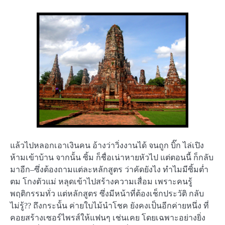
แล้วไปหลอกเอาเงินคน อ้างว่าวิ่งงานได้ จนถูก บิ๊ก ไล่เปิง
ห้ามเข้าบ้าน จากนั้น ซิ้ม ก็ชื่อเน่าหายหัวไป แต่ตอนนี้ ก็กลับ
มาอีก–ซึ่งต้องถามแต่ละหลักสูตร ว่าคัดยังไง ทำไมมีซิ้มต่ำ
ตม โกงตัวแม่ หลุดเข้าไปสร้างความเสื่อม เพราะคนรู้
พฤติกรรมทั่ว แต่หลักสูตร ซึ่งมีหน้าที่ต้องเช็กประวัติ กลับ
ไม่รู้?? ถึงกระนั้น ค่ายใบไม้นำโชค ยังคงเป็นอีกค่ายหนึ่ง ที่
คอยสร้างเซอร์ไพรส์ให้แฟนๆ เช่นเคย โดยเฉพาะอย่างยิ่ง