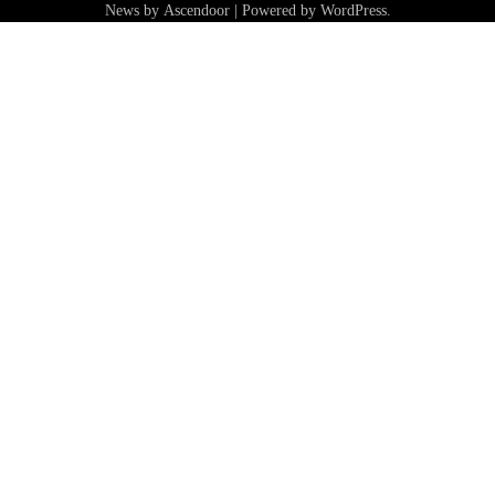
News by
Ascendoor
| Powered by
WordPress
.