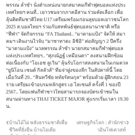
พรรณ ล่ำซำ นั่งตำแหน่งนายกสมาคมกีฬาฟุตบอลแห่งประ
เทศไทยฯ คนที่.. เยาวชนจากภาคอีสาน ร่วมคัดเลือก เพื่อ
ลุ้นติดทีมชาติไทย U17 เตรียมพร้อมก่อนลุยบอลเยาวชนโลก
2025 ส.บอลไทยฯ ร่วมกับสหพันธ์ฟุตบอลนานาชาติ หรือ
“ฟีฟ่า” จัดกิจกรรม “FA Thailand.. “มาดามแป้ง” จัดให้ สมา
คมฯ เดินงานไวจับ “มาซาทาดะ อิชิอิ” ต่อสัญญา 2 ปีครึ่ง
“มาดามแป้ง” นวลพรรณ ล่ำซำ นายกสมาคมกีฬาฟุตบอล
แห่งประเทศไทยฯ.. “ศุภณัฏฐ์ เหมือนตา” ลงสนามฝึกซ้อม
ต่อเนื่องกับ “โอเอช ลูเวิน” ลุ้นรับโอกาสลงสนามในเกมดวล
“ยูนิโอน เซนต์ กิลลัวส์” ทีมจ่าฝูงของลีก ในสัปดาห์นี้ โดย
เมื่อวันที่ 29.. “สินทวีชัย หทัยรัตนกุล” พร้อมด้วย ผู้ฝึกสอน 23
ราย เตรียมเข้าอบรมหลักสูตร เอ ไลเซนส์ ครั้งที่ 1 ของปี
2567.. โดยแฟนกีฬาชาวไทยสามารถจองบัตรเข้าชมใน
สนามผ่านทาง THAI TICKET MAJOR คู่แรกเริ่มเวลา 19.30
น.
บ้านไม้ไผ่ พลังธรรมชาติเพื่อ
เศรษฐกิจโลก : สำนักข่า
Post
ชีวิตที่ยั่งยืน บ้านไอเดีย
วอินโฟเควสท์