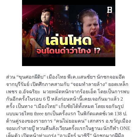
ส่วน “ขุนศอกผีดิบ” เมืองไทย พีเค.แสนชัยฯ นักชกจอมอึด
จากบุรีรัมย์ เปิดศึกภาคสามกับ “จอมทำลายล้าง” ยอดเหล็ก
เพชร อ.อัจฉริยะ มวยหมัดหนักจากร้อยเอ็ด โดยเป็นการพบ
กันอีกครั้งในรอบ 6 ปี หลังก่อนหน้านี้เคยเจอกันมาแล้ว 2
ครั้ง เป็นทาง “เมืองไทย” เก็บชัยได้ทั้งหมด โดยเจอกันรูป
แบบมวยไทย three ยกเป็นครั้งแรก ในพิกัดแคตช์เวต 138 ป.
ด้านคู่รองของรายการ “คนไม่ยอมคน” เสกสรร อ.ขวัญเมือง
จอมเก๋าสายบู๊ หวนคืนสังเวียนครั้งแรกในฐานะนักกีฬา ONE
เต็มตัว เปิดหน้าท่าแกร่ง “อาเมียร์ นาซิรี” นักชกมากฝีมือ