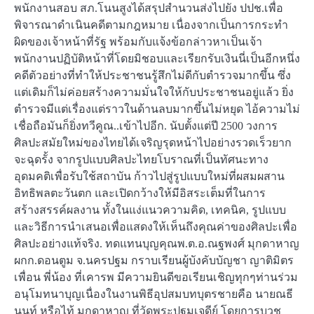
พนักงานสอบ สภ.โนนสูงได้สรุปสำนวนส่งไปยัง ปปช.เพื่อ
พิจารณาดำเนินคดีตามกฎหมาย เนื่องจากเป็นการกระทำ
ผิดของเจ้าหน้าที่รัฐ พร้อมกับแจ้งข้อกล่าวหาเป็นเจ้า
พนักงานปฏิบัติหน้าที่โดยมิชอบและเรียกรับเงินนี่เป็นอีกหนึ่ง
คดีตัวอย่างที่ทำให้ประชาชนรู้สึกไม่ดีกับตำรวจมากขึ้น ซึ่ง
แต่เดิมก็ไม่ค่อยสร้างความมั่นใจให้กับประชาชนอยู่แล้ว ยิ่ง
ตำรวจมีแต่เรื่องแต่ราวในด้านลบมากขึ้นไม่หยุด ไอ้ความไม่
เชื่อถือมันก็ยิ่งทวีคูณ..เข้าไปอีก. นับตั้งแต่ปี 2500 วงการ
ศิลปะสมัยใหม่ของไทยได้เจริญรุดหน้าไปอย่างรวดเร็วยาก
จะฉุดรั้ง จากรูปแบบศิลปะไทยโบราณที่เป็นทัศนะทาง
อุดมคติเพื่อรับใช้สถาบัน ก้าวไปสู่รูปแบบใหม่ที่ผสมผสาน
อิทธิพลตะวันตก และเปิดกว้างให้มีอิสระเต็มที่ในการ
สร้างสรรค์ผลงาน ทั้งในแง่แนวความคิด, เทคนิค, รูปแบบ
และวิธีการนำเสนอเพื่อแสดงให้เห็นถึงคุณค่าของศิลปะเพื่อ
ศิลปะอย่างแท้จริง. ทดแทนบุญคุณพ.ต.อ.ณฐพงศ์ มุกดาหาญ
ผกก.ดอนตูม จ.นครปฐม กราบเรียนผู้บังคับบัญชา ญาติมิตร
เพื่อน พี่น้อง ที่เคารพ มีความยินดีขอเรียนเชิญทุกๆท่านร่วม
อนุโมทนาบุญเนื่องในงานพิธีอุปสมบทบุตรชายคือ นายณธี
นนท์ หรือไท้ มุกดาหาญ ที่วัดพระปฐมเจดีย์ โดยการบวช