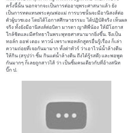
ครั้งนี้นั้น นอกจากจะเป็นการต่ออายุพระศาสนาแล้ว ยัง
เป็นการทดแทนพระคุณพ่อแม่ การบวชนั้นจะมีอานิสงส์ต่อ
ตัวผู้บวชเอง โดยได้โอกาสศึกษาธรรมะ ได้ปฏิบัติจริง เห็นผล
จริง ทั้งยังมีอานิสงส์ต่อบิดา มารดา ญาติพี่น้อง ให้มีโอกาส
ใกล้ชิดและมีศรัทธาในพระพุทธศาสนามากยิ่งขึ้น. จึงเป็น
ทอล์ก ออฟ เดอะ ทาวน์ เพราะพอหลักสูตรอื่นรู้เรื่อง ก็เล่า
ความถ่อยที่เจอกันมามาก ทั้งด่าทัวร์ ว่าเอาไวน์น้ำล้างตีน
ให้กิน (สรุปว่า ซิ้ม กินแต่น้ำล้างตีน ถึงได้รู้รสดี) และพอพูด
กันมากๆ ก็เลยถูกสาวไส้ ว่า เป็นซิ้มคนเดียวกับที่อ้างสนิท
บิ๊ก ป.