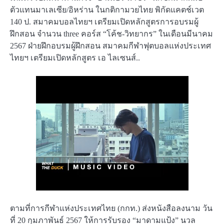
ตัวแทนมาเลเซีย/อิหร่าน ในกติกามวยไทย พิกัดแคตช์เวต
140 ป. สมาคมบอลไทยฯ เตรียมเปิดหลักสูตรการอบรมผู้
ฝึกสอน จำนวน three คอร์ส “โค้ช-วิทยากร” ในเดือนมีนาคม
2567 ฝ่ายฝึกอบรมผู้ฝึกสอน สมาคมกีฬาฟุตบอลแห่งประเทศ
ไทยฯ เตรียมเปิดหลักสูตร เอ ไลเซนส์..
ตามที่การกีฬาแห่งประเทศไทย (กกท.) ส่งหนังสือลงนาม วัน
ที่ 20 กุมภาพันธ์ 2567 ให้การรับรอง “มาดามแป้ง” นวล