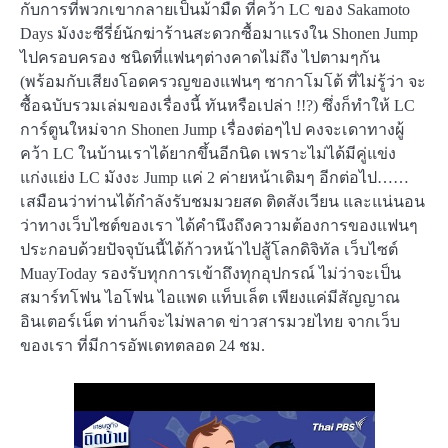
กับการที่พวกเขากลายเป็นม้ามืด ที่คว้า LC ของ Sakamoto
Days มังงะซีรี่ย์นักฆ่าร้านสะดวกซื้อมาแรงใน Shonen Jump
ไปครอบครอง ชนิดที่แฟนๆต่างคาดไม่ถึง ไปตามๆกัน
(พร้อมกับเสียงโอดครวญของแฟนๆ ซากาโมโต้ ที่ไม่รู้ว่า จะ
ซื้อฉบับรวมเล่มของเรื่องนี้ ทันหรือเปล่า !!?) ซึ่งก็ทำให้ LC
การ์ตูนใหม่จาก Shonen Jump เรื่องต่อๆไป คงจะเดาทางผู้
คว้า LC ในบ้านเราได้ยากขึ้นอีกนิด เพราะไม่ได้มีคู่แข่ง
แก่งแย่ง LC มังงะ Jump แค่ 2 ค่ายหน้าเดิมๆ อีกต่อไป……
เสมือนว่าท่านได้กำลังรับชมมวยสด ติดสังเวียน และแน่นอน
ว่าทางเว็บไซต์ของเรา ได้คำนึงถึงความต้องการของแฟนๆ
ประกอบด้วยปัจจุบันนี้ได้ก้าวหน้าไปสู้โลกดิจิทัล เว็บไซต์
MuayToday รองรับทุกการเข้าถึงทุกอุปกรณ์ ไม่ว่าจะเป็น
สมาร์ทโฟน ไอโฟน ไอแพด แท็บเล็ต เพียงแค่มีสัญญาณ
อินเตอร์เน็ต ท่านก็จะไม่พลาด ข่าวสารมวยไทย จากเว็บ
ของเรา ที่มีการอัพเดทตลอด 24 ชม.