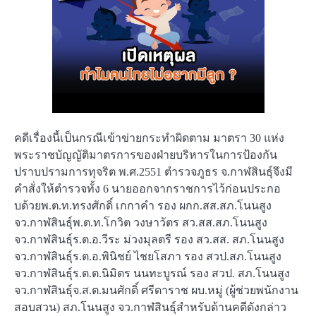
คดีเรื่องนี้เป็นกรณีเข้าข่ายกระทำผิดตาม มาตรา 30 แห่ง
พระราชบัญญัติมาตรการของฝ่ายบริหารในการป้องกัน
ปราบปรามการทุจริต พ.ศ.2551 ตำรวจภูธร จ.กาฬสินธุ์จึงมี
คำสั่งให้ตำรวจทั้ง 6 นายออกจากราชการไว้ก่อนประกอ
บด้วยพ.ต.ท.ทรงศักดิ์ เกกาคำ รอง ผกก.สส.สภ.โนนสูง
จว.กาฬสินธุ์พ.ต.ท.โกวิต วงษาวัตร สว.สส.สภ.โนนสูง
จว.กาฬสินธุ์ร.ต.อ.วีระ ม่วงมุลตรี รอง สว.สส. สภ.โนนสูง
จว.กาฬสินธุ์ร.ต.อ.พินิชย์ ไชยโสภา รอง สวป.สภ.โนนสูง
จว.กาฬสินธุ์ร.ต.ต.นิมิตร นนทะบูรณ์ รอง สวป. สภ.โนนสูง
จว.กาฬสินธุ์จ.ส.ต.มนศักดิ์ ศรีดาราช ผบ.หมู่ (ผู้ช่วยพนักงาน
สอบสวน) สภ.โนนสูง จว.กาฬสินธุ์สำหรับด้านคดีดังกล่าว