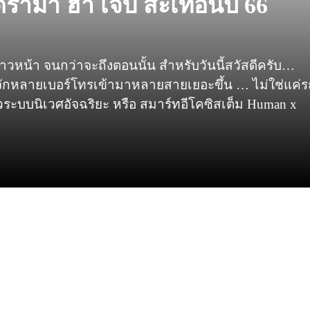
าม่า ฮา เจ็บ สะเทือนปี 66
หน้า จนกว่าจะถึงตอนนั้น สำหรับวันนี้สวัสดีครับ…
ไม่รู้จักหลายเบอร์โทรเข้ามาหลายสายเยอะขึ้น … ไม่ใช่แค่
ัวระบบนิเวศอัจฉริยะ หรือ สมาร์ทอีโคซิสเต็ม Human x